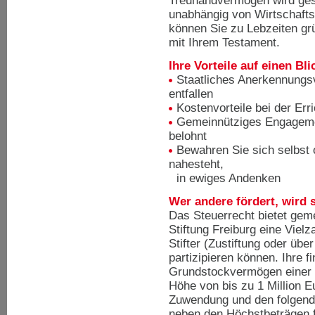
Treuhandvermögen wird ges
unabhängig von Wirtschaftsp
können Sie zu Lebzeiten gr
mit Ihrem Testament.
Ihre Vorteile auf einen Bli
Staatliches Anerkennungsv
entfallen
Kostenvorteile bei der Err
Gemeinnütziges Engagement
belohnt
Bewahren Sie sich selbst 
nahesteht,
in ewiges Andenken
Wer andere fördert, wird 
Das Steuerrecht bietet gem
Stiftung Freiburg eine Viel
Stifter (Zustiftung oder übe
partizipieren können. Ihre 
Grundstockvermögen einer g
Höhe von bis zu 1 Million 
Zuwendung und den folgend
neben den Höchstbeträgen 