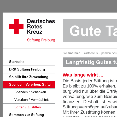
Sie sind hier
:
Startseite
»
Spenden, Vere
Langfristig Gutes t
Startseite
DRK Stiftung Freiburg
Was lange wirkt ...
So hilft Ihre Zuwendung
Die Basis jeder Stiftung is
Spenden, Vererben, Stiften
Es bleibt zu 100% erhalten.
burg wird nur über die Ert
Spenden / Schenken
verwaltung, wie zum Beispi
Vererben / Vermächtnis
finanziert. Deshalb ist es w
Stiftungsvermögen aufzuba
Stiften / Zustiften
Mit Ihrer Zustiftung können
Stimmen zur Stiftung