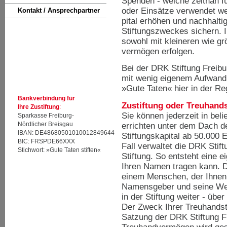
Spenden - welche zeitnah fü
oder Einsätze verwendet we
Kontakt / Ansprechpartner
pital erhöhen und nachhalt
Stiftungszweckes sichern. I
sowohl mit kleineren wie gr
vermögen erfolgen.
Bei der DRK Stiftung Freibur
mit wenig eigenem Aufwand 
»Gute Taten« hier in der Re
Bankverbindung für
Zustiftung oder Treuhands
Ihre Zustiftung
:
Sie können jederzeit in beli
Sparkasse Freiburg-
Nördlicher Breisgau
errichten unter dem Dach d
IBAN: DE48680501010012849644
Stiftungskapital ab 50.000 
BIC: FRSPDE66XXX
Fall verwaltet die DRK Stift
Stichwort: »Gute Taten stiften«
Stiftung. So entsteht eine ei
Ihren Namen tragen kann. D
einem Menschen, der Ihnen
Namensgeber und seine Wer
in der Stiftung weiter - übe
Der Zweck Ihrer Treuhandsti
Satzung der DRK Stiftung F